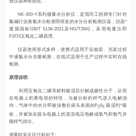
致仪器寿命很短。
NK-300-Y
系列微量水分析仪，是我司工程师专门针对
氯碱行业液氯水分检测而研发的水分分析检测仪器，仪器*
遵循国标GB/T 5138-2021及HG/T3941，采用电量法即
P
2
O
5
五氧化二磷原理。
仪器使用形式多样，便携式适用于实验室、充装过程
中液氯水分含量检测，在线式适用于生产过程中实时在线
检测。
原理说明:
利用五氧化二磷等材料吸湿后分解成极性分子，从而
在电极上积累电荷的特性，当被分析的样气进入电解池
内，气体中的水分即被涂敷在探头表面的P
0
吸湿剂*吸
2
5
收，并被加在探头电极上的直流电压电解成氢气和氧气并
随样气排出。
测量时其反应过程如下: