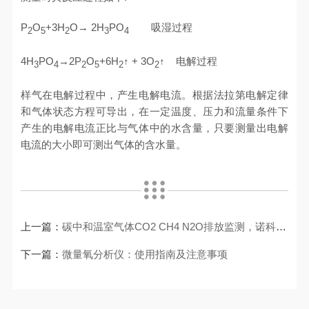
P
O
+3H
O
→ 2H
PO
吸湿过程
2
5
2
3
4
4H
PO
→2P
O
+6H
↑ + 3O
↑ 电解过程
3
4
2
5
2
2
样气在电解过程中，产生电解电流。根据法拉第电解定律
和气体状态方程可导出，在一定温度、压力和流量条件下
产生的电解电流正比与气体中的水含量，只要测量出电解
电流的大小即可测出气体的含水量。
上一篇：
碳中和温室气体CO2 CH4 N2O排放监测，诺科仪器助力绿色发展
下一篇：
微量氧分析仪：使用指南及注意事项