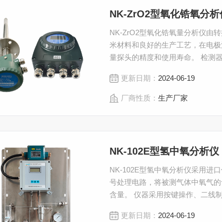
NK-ZrO2型氧化锆氧分析
NK-ZrO2型氧化锆氧量分析仪
米材料和良好的生产工艺，在电极
量探头的精度和使用寿命。 检测
工业锅炉、燃烧窑炉中氧含量，用
更新日期：
2024-06-19
厂商性质：
生产厂家
NK-102E型氢中氧分析仪
NK-102E型氢中氧分析仪采用
号处理电路，将被测气体中氧气的
含量。 仪器采用按键操作、二线制
简单可靠；适用于各种防爆场合氧
更新日期：
2024-06-19
水制氢过程。