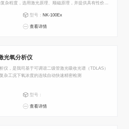
的复杂程度，选用激光原理、顺磁原理，并提供具有性价比
过滤、减压\抽气、洗气（醇洗碱洗）等预处理措施可根据客
型号：
NK-100Ex
查看详情
激光氧分析仪
光氧分析仪，是我司基于可调谐二级管激光吸收光谱（TDLAS）
复杂工况下氧浓度的连续自动快速精密检测
型号：
查看详情