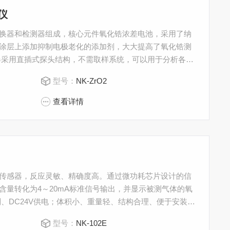
仪
由转换器和检测器组成，核心元件氧化锆浓差电池，采用了纳
涂层上添加抑制电极老化的添加剂，大大提高了氧化锆测
器采用直插式探头结构，不需取样系统，可以用于分析各种
于监测燃烧效率、节约能源、减少环境污染。
型号：
NK-ZrO2
查看详情
进口传感器，反应灵敏、精确度高。通过微功耗芯片设计的信
含量转化为4～20mA标准信号输出，并显示被测气体的氧
、DC24V供电；体积小、重量轻、结构合理、便于安装、
气和其它惰性气体中氧含量的在线检测分析。例如：电解
型号：
NK-102E