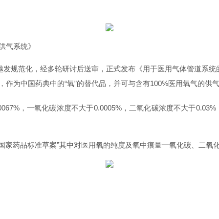
器供气系统》
越发规范化，经多轮研讨后送审，正式发布《用于医用气体管道系统
统，作为中国药典中的“氧”的替代品，并可与含有100%医用氧气的
0067%，一氧化碳浓度不大于0.0005%，二氧化碳浓度不大于0.0
于氧国家药品标准草案”其中对医用氧的纯度及氧中痕量一氧化碳、二