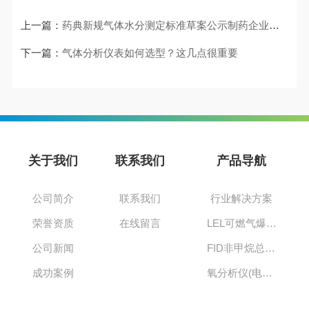
上一篇：
药典新规气体水分测定标准草案公示制药企业露点仪选型需注意
下一篇：
气体分析仪表如何选型？这几点很重要
关于我们
联系我们
产品导航
公司简介
联系我们
行业解决方案
荣誉资质
在线留言
LEL可燃气爆炸下限分析仪
公司新闻
FID非甲烷总烃\总碳氢分析仪
成功案例
氧分析仪(电化学\激光\磁氧)